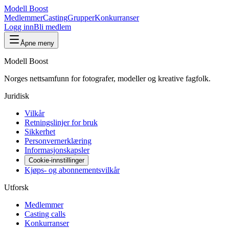
Modell Boost
Medlemmer
Casting
Grupper
Konkurranser
Logg inn
Bli medlem
Åpne meny
Modell Boost
Norges nettsamfunn for fotografer, modeller og kreative fagfolk.
Juridisk
Vilkår
Retningslinjer for bruk
Sikkerhet
Personvernerklæring
Informasjonskapsler
Cookie-innstillinger
Kjøps- og abonnementsvilkår
Utforsk
Medlemmer
Casting calls
Konkurranser