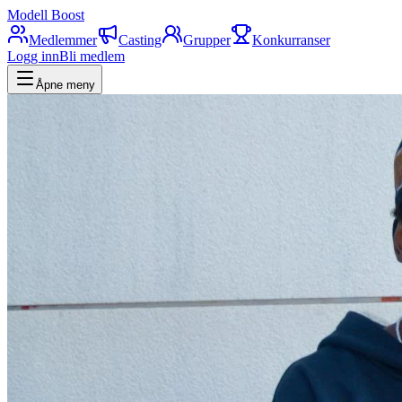
Modell Boost
Medlemmer
Casting
Grupper
Konkurranser
Logg inn
Bli medlem
Åpne meny