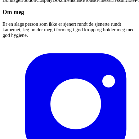
Bondage
Boudoir
Cosplay
Dokumentarisk
Erotisk
Fitness
Livsstil
Mote
Po
Om meg
Er en slags person som ikke er sjenert rundt de sjenerte rundt
kameraet, Jeg holder meg i form og i god kropp og holder meg med
god hygiene.