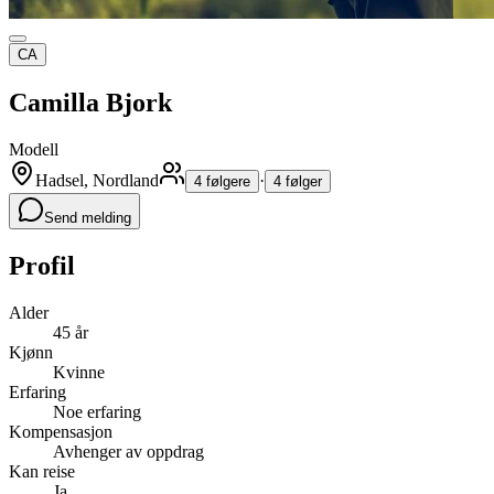
CA
Camilla Bjork
Modell
Hadsel, Nordland
·
4 følgere
4 følger
Send melding
Profil
Alder
45 år
Kjønn
Kvinne
Erfaring
Noe erfaring
Kompensasjon
Avhenger av oppdrag
Kan reise
Ja