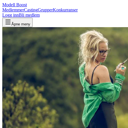
Modell Boost
Medlemmer
Casting
Grupper
Konkurranser
Logg inn
Bli medlem
Åpne meny