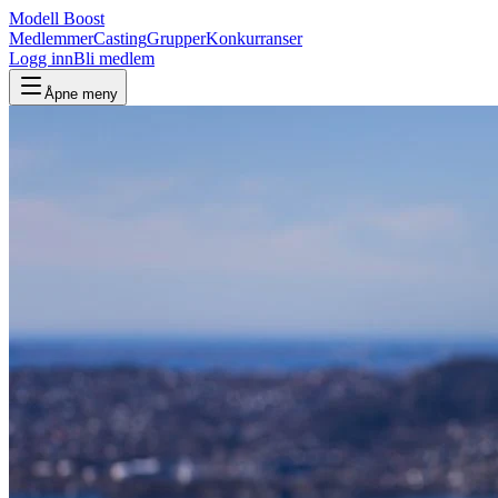
Modell Boost
Medlemmer
Casting
Grupper
Konkurranser
Logg inn
Bli medlem
Åpne meny