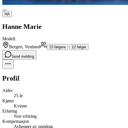
HA
Hanne Marie
Modell
Bergen, Vestland
·
13 følgere
12 følger
Send melding
Profil
Alder
25 år
Kjønn
Kvinne
Erfaring
Noe erfaring
Kompensasjon
Avhenger av oppdrag