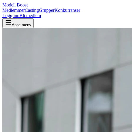
Modell Boost
Medlemmer
Casting
Grupper
Konkurranser
Logg inn
Bli medlem
Åpne meny