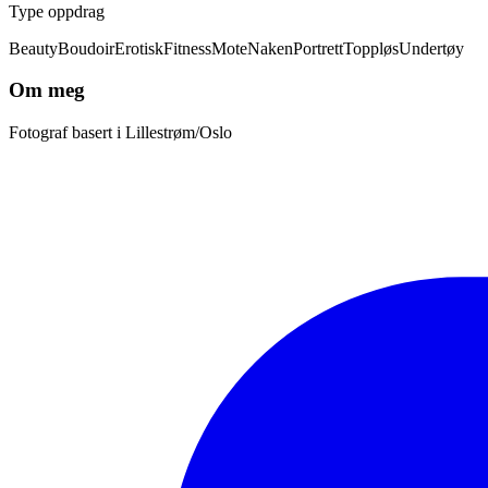
Type oppdrag
Beauty
Boudoir
Erotisk
Fitness
Mote
Naken
Portrett
Toppløs
Undertøy
Om meg
Fotograf basert i Lillestrøm/Oslo