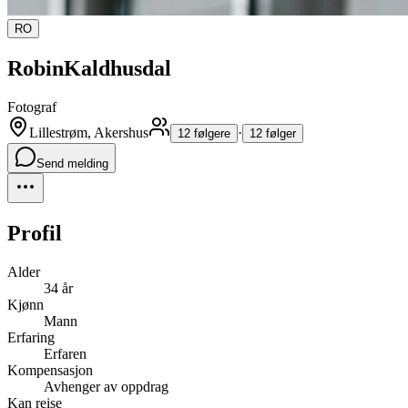
RO
RobinKaldhusdal
Fotograf
Lillestrøm, Akershus
·
12 følgere
12 følger
Send melding
Profil
Alder
34 år
Kjønn
Mann
Erfaring
Erfaren
Kompensasjon
Avhenger av oppdrag
Kan reise