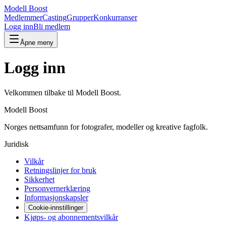
Modell Boost
Medlemmer
Casting
Grupper
Konkurranser
Logg inn
Bli medlem
Åpne meny
Logg inn
Velkommen tilbake til Modell Boost.
Modell Boost
Norges nettsamfunn for fotografer, modeller og kreative fagfolk.
Juridisk
Vilkår
Retningslinjer for bruk
Sikkerhet
Personvernerklæring
Informasjonskapsler
Cookie-innstillinger
Kjøps- og abonnementsvilkår