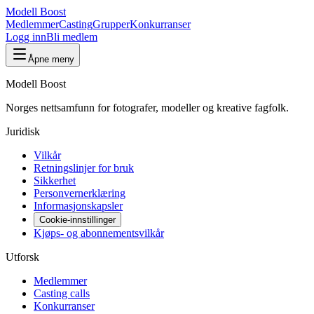
Modell Boost
Medlemmer
Casting
Grupper
Konkurranser
Logg inn
Bli medlem
Åpne meny
Modell Boost
Norges nettsamfunn for fotografer, modeller og kreative fagfolk.
Juridisk
Vilkår
Retningslinjer for bruk
Sikkerhet
Personvernerklæring
Informasjonskapsler
Cookie-innstillinger
Kjøps- og abonnementsvilkår
Utforsk
Medlemmer
Casting calls
Konkurranser