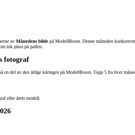
nnerne av
Månedens bilde
på ModellBoost. Denne måneden konkurrerte f
om tok plass på pallen.
s fotograf
gså en del av den årlige kåringen på ModellBoost. Topp 5 fra hver måned
raf eller årets modell.
2026