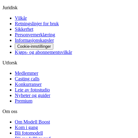
Juridisk
Vilkår
Retningslinjer for bruk
Sikkerhet
Personvernerklæring
Informasjonskapsler
Cookie-innstillinger
Kjøps- og abonnementsvilkår
Utforsk
Medlemmer
Casting calls
Konkurranser
Leie av fotostudio
Nyheter og guider
Premium
Om oss
Om Modell Boost
Kom i gang
Bli fotomodell