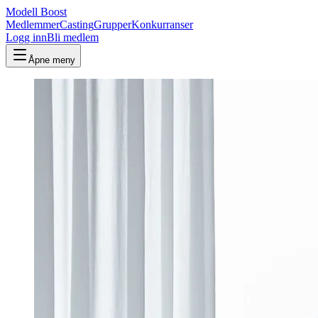
Modell Boost
Medlemmer
Casting
Grupper
Konkurranser
Logg inn
Bli medlem
Åpne meny