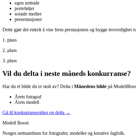
egen nettside
port­ef­øljer
sosiale medier
presentasjoner
Dette gjør det enkelt å vise frem prestasjonen og bygge troverdighet r
1. plass
2. plass
3. plass
Vil du delta i neste måneds konkurranse?
Har du et bilde du er stolt av? Delta i
Månedens bilde
på ModellBoost 
Årets fotograf
Årets modell
Gå til konkurransesiden og delta →
Modell Boost
Norges nettsamfunn for fotografer, modeller og kreative fagfolk.