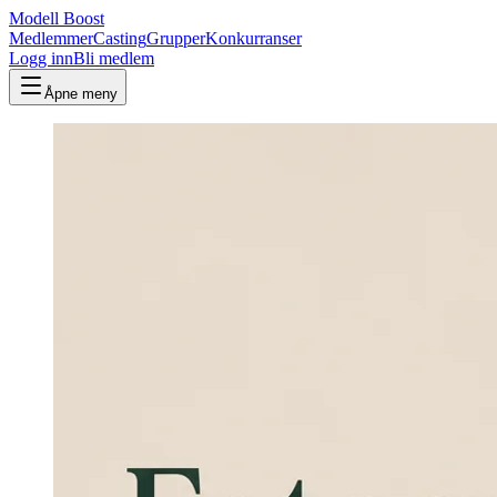
Modell Boost
Medlemmer
Casting
Grupper
Konkurranser
Logg inn
Bli medlem
Åpne meny