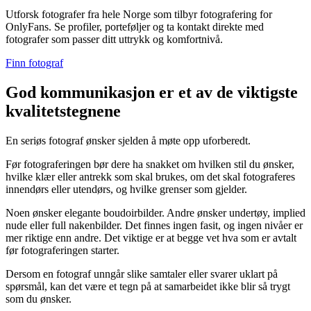
Utforsk fotografer fra hele Norge som tilbyr fotografering for
OnlyFans. Se profiler, porteføljer og ta kontakt direkte med
fotografer som passer ditt uttrykk og komfortnivå.
Finn fotograf
God kommunikasjon er et av de viktigste
kvalitetstegnene
En seriøs fotograf ønsker sjelden å møte opp uforberedt.
Før fotograferingen bør dere ha snakket om hvilken stil du ønsker,
hvilke klær eller antrekk som skal brukes, om det skal fotograferes
innendørs eller utendørs, og hvilke grenser som gjelder.
Noen ønsker elegante boudoirbilder. Andre ønsker undertøy, implied
nude eller full nakenbilder. Det finnes ingen fasit, og ingen nivåer er
mer riktige enn andre. Det viktige er at begge vet hva som er avtalt
før fotograferingen starter.
Dersom en fotograf unngår slike samtaler eller svarer uklart på
spørsmål, kan det være et tegn på at samarbeidet ikke blir så trygt
som du ønsker.