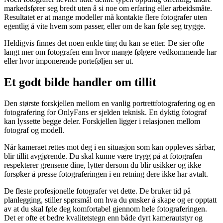
markedsfører seg bredt uten å si noe om erfaring eller arbeidsmåte.
Resultatet er at mange modeller må kontakte flere fotografer uten
egentlig å vite hvem som passer, eller om de kan føle seg trygge.
Heldigvis finnes det noen enkle ting du kan se etter. De sier ofte
langt mer om fotografen enn hvor mange følgere vedkommende har
eller hvor imponerende porteføljen ser ut.
Et godt bilde handler om tillit
Den største forskjellen mellom en vanlig portrettfotografering og en
fotografering for OnlyFans er sjelden teknisk. En dyktig fotograf
kan lyssette begge deler. Forskjellen ligger i relasjonen mellom
fotograf og modell.
Når kameraet rettes mot deg i en situasjon som kan oppleves sårbar,
blir tillit avgjørende. Du skal kunne være trygg på at fotografen
respekterer grensene dine, lytter dersom du blir usikker og ikke
forsøker å presse fotograferingen i en retning dere ikke har avtalt.
De fleste profesjonelle fotografer vet dette. De bruker tid på
planlegging, stiller spørsmål om hva du ønsker å skape og er opptatt
av at du skal føle deg komfortabel gjennom hele fotograferingen.
Det er ofte et bedre kvalitetstegn enn både dyrt kamerautstyr og