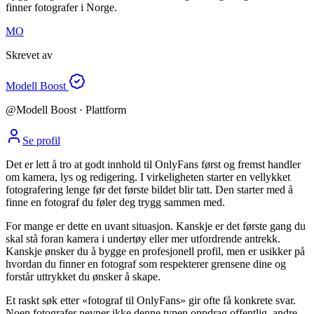
finner fotografer i Norge.
MO
Skrevet av
Modell Boost
@
Modell Boost
· Plattform
Se profil
Det er lett å tro at godt innhold til OnlyFans først og fremst handler
om kamera, lys og redigering. I virkeligheten starter en vellykket
fotografering lenge før det første bildet blir tatt. Den starter med å
finne en fotograf du føler deg trygg sammen med.
For mange er dette en uvant situasjon. Kanskje er det første gang du
skal stå foran kamera i undertøy eller mer utfordrende antrekk.
Kanskje ønsker du å bygge en profesjonell profil, men er usikker på
hvordan du finner en fotograf som respekterer grensene dine og
forstår uttrykket du ønsker å skape.
Et raskt søk etter «fotograf til OnlyFans» gir ofte få konkrete svar.
Noen fotografer nevner ikke denne typen oppdrag offentlig, andre