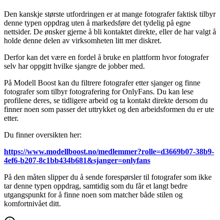
Den kanskje største utfordringen er at mange fotografer faktisk tilbyr
denne typen oppdrag uten å markedsføre det tydelig på egne
nettsider. De ønsker gjerne å bli kontaktet direkte, eller de har valgt å
holde denne delen av virksomheten litt mer diskret.
Derfor kan det være en fordel å bruke en plattform hvor fotografer
selv har oppgitt hvilke sjangre de jobber med.
På Modell Boost kan du filtrere fotografer etter sjanger og finne
fotografer som tilbyr fotografering for OnlyFans. Du kan lese
profilene deres, se tidligere arbeid og ta kontakt direkte dersom du
finner noen som passer det uttrykket og den arbeidsformen du er ute
etter.
Du finner oversikten her:
https://www.modellboost.no/medlemmer?rolle=d3669b07-38b9-
4ef6-b207-8c1bb434b681&sjanger=onlyfans
På den måten slipper du å sende forespørsler til fotografer som ikke
tar denne typen oppdrag, samtidig som du får et langt bedre
utgangspunkt for å finne noen som matcher både stilen og
komfortnivået ditt.