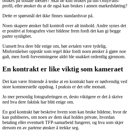
brukes på sosiale medier? Skal de kun brukes på din OnlyFans-
profil, eller ønsker du at de også kan brukes i annen markedsføring?
Dette er spørsmål det ikke finnes standardsvar på.
Noen skapere ønsker full kontroll over alt innhold. Andre synes det
er positivt at fotografen viser bildene frem fordi det kan gi begge
parter synlighet.
Uansett hva dere blir enige om, bør avtalen være tydelig.
Misforståelser oppstår som regel ikke fordi noen ønsker å gjøre noe
galt, men fordi forventningene aldri ble snakket ordentlig gjennom.
En kontrakt er like viktig som kameraet
Det kan være fristende å tenke at en kontrakt bare er nødvendig ved
store kommersielle oppdrag. I praksis er det ofte motsatt.
Jo mer personlig fotograferingen er, desto viktigere er det å skrive
ned hva dere faktisk har blitt enige om.
En god kontrakt bør beskrive hvem som kan bruke bildene, hvor de
kan publiseres, om noen av dem skal holdes private, hvordan
betaling eller eventuelt TFP-samarbeid fungerer, og hva som skjer
dersom en av partene ønsker å trekke seg.