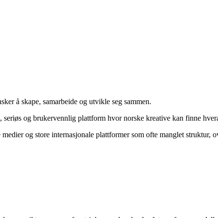
nsker å skape, samarbeide og utvikle seg sammen.
gg, seriøs og brukervennlig plattform hvor norske kreative kan finne hv
edier og store internasjonale plattformer som ofte manglet struktur, ove