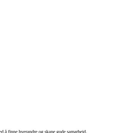
r med å finne hverandre og skape gode samarbeid.