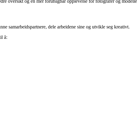
edre oversikt og en mer forutsigbar opplevelse for fotografer og modelle
nne samarbeidspartnere, dele arbeidene sine og utvikle seg kreativt.
l å: