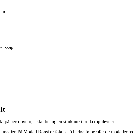
faren.
denskap.
it
vekt på personvern, sikkerhet og en strukturert brukeropplevelse.
osiale medier. På Modell Boost er fokuset å hjelpe fotografer og modelle