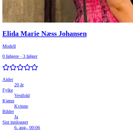
Elida Marie Næss Johansen
Modell
0 følgere
·
3 følger
Alder
20 år
Fylke
Vestfold
Kjønn
Kvinne
Bilder
Ja
Sist innlogget
6. aug., 00:06