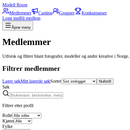
Modell Boost
Medlemmer
Casting
Grupper
Konkurranser
Logg inn
Bli medlem
Åpne meny
Medlemmer
Utforsk og filtrer blant fotografer, modeller og andre kreative i Norge.
Filtrer medlemmer
Lagre søk
Mitt lagrede søk
Sorter
Nullstill
Søk
Filtrer etter profil
Rolle
Kjønn
Fylke