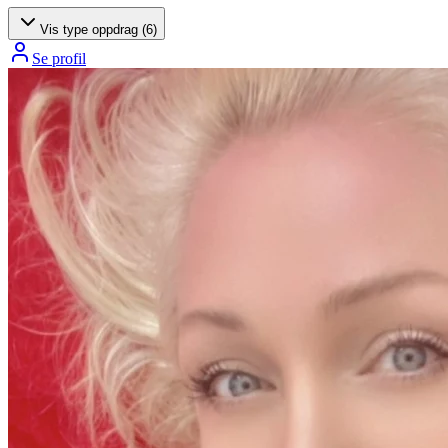
Vis type oppdrag (
6
)
Se profil