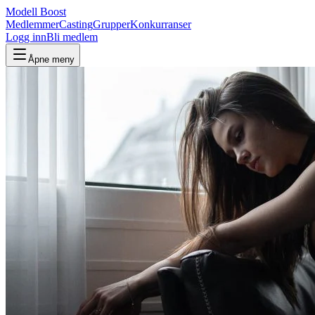
Modell Boost
Medlemmer
Casting
Grupper
Konkurranser
Logg inn
Bli medlem
Åpne meny