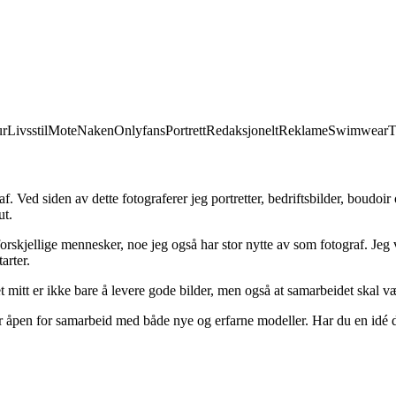
r
Livsstil
Mote
Naken
Onlyfans
Portrett
Redaksjonelt
Reklame
Swimwear
T
. Ved siden av dette fotograferer jeg portretter, bedriftsbilder, boudoir
ut.
kjellige mennesker, noe jeg også har stor nytte av som fotograf. Jeg ve
arter.
mitt er ikke bare å levere gode bilder, men også at samarbeidet skal væ
r åpen for samarbeid med både nye og erfarne modeller. Har du en idé du ø