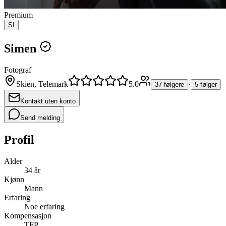
Premium
SI
Simen
Fotograf
Skien, Telemark
5.0
·
37 følgere
5 følger
Kontakt uten konto
Send melding
Profil
Alder
34 år
Kjønn
Mann
Erfaring
Noe erfaring
Kompensasjon
TFP