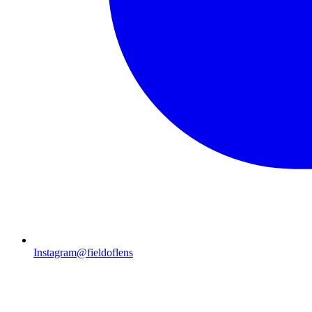
Instagram
@fieldoflens