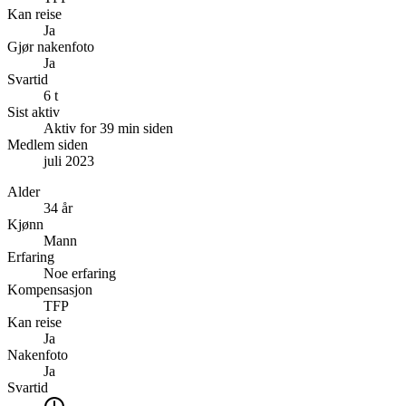
Kan reise
Ja
Gjør nakenfoto
Ja
Svartid
6 t
Sist aktiv
Aktiv for 39 min siden
Medlem siden
juli 2023
Alder
34 år
Kjønn
Mann
Erfaring
Noe erfaring
Kompensasjon
TFP
Kan reise
Ja
Nakenfoto
Ja
Svartid