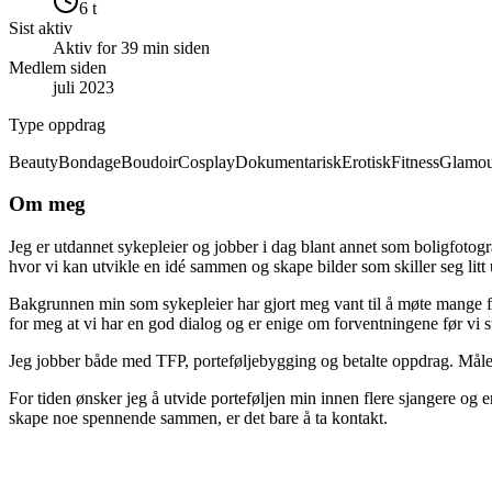
6 t
Sist aktiv
Aktiv for 39 min siden
Medlem siden
juli 2023
Type oppdrag
Beauty
Bondage
Boudoir
Cosplay
Dokumentarisk
Erotisk
Fitness
Glamou
Om meg
Jeg er utdannet sykepleier og jobber i dag blant annet som boligfotograf
hvor vi kan utvikle en idé sammen og skape bilder som skiller seg litt 
Bakgrunnen min som sykepleier har gjort meg vant til å møte mange fors
for meg at vi har en god dialog og er enige om forventningene før vi st
Jeg jobber både med TFP, porteføljebygging og betalte oppdrag. Målet 
For tiden ønsker jeg å utvide porteføljen min innen flere sjangere og e
skape noe spennende sammen, er det bare å ta kontakt.