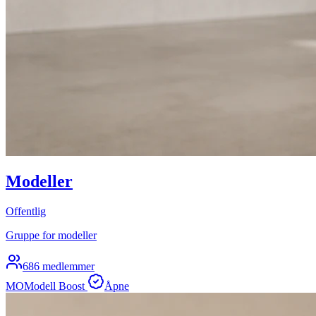
Modeller
Offentlig
Gruppe for modeller
686 medlemmer
MO
Modell Boost
Åpne