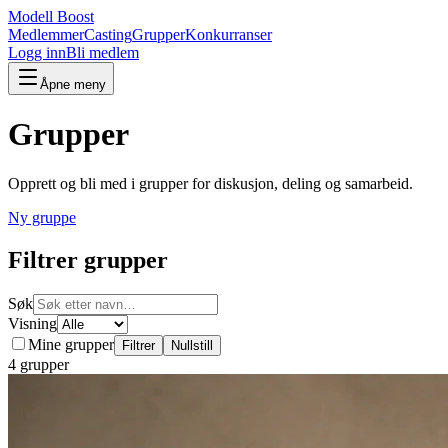
Modell Boost
Medlemmer
Casting
Grupper
Konkurranser
Logg inn
Bli medlem
Åpne meny
Grupper
Opprett og bli med i grupper for diskusjon, deling og samarbeid.
Ny gruppe
Filtrer grupper
Søk
Visning
Mine grupper
Filtrer
Nullstill
4 grupper