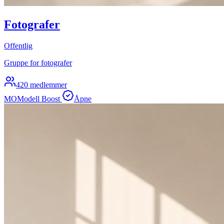
Fotografer
Offentlig
Gruppe for fotografer
420 medlemmer
MO
Modell Boost
Åpne