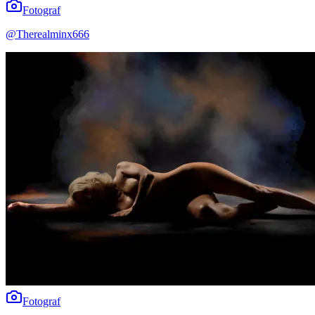
Fotograf
@
Therealminx666
Fotograf