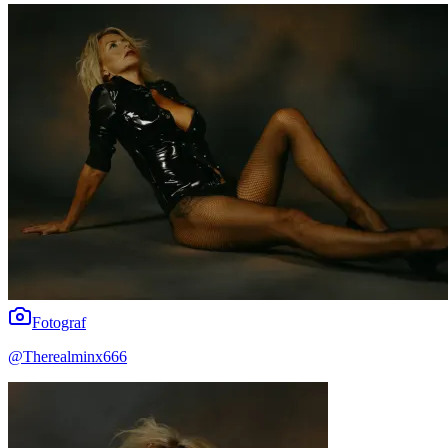
Fotograf
@
Therealminx666