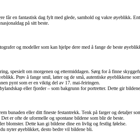
re får en fantastisk dag fylt med glede, samhold og vakre øyeblikk. Ent
 nasjonaldag på sitt beste.
 fotografer og modeller som kan hjelpe dere med å fange de beste øyeblik
ring, spesielt om morgenen og ettermiddagen. Sørg for å finne skyggeful
eblikk. Prøv å fange smil, latter og de små, autentiske øyeblikkene som 
nen pynt som er en viktig del av 17. mai-feiringen.
landskap eller fjorder – som bakgrunn for portretter. Dette gir bilden
rem bunaden eller ditt fineste festantrekk. Tenk på farger og detaljer som 
Det er ofte de uformelle og spontane bildene som blir de beste.
r blomster. Dette kan gi bildene dine en livlig og festlig følelse.
du nyter øyeblikket, desto bedre vil bildene bli.