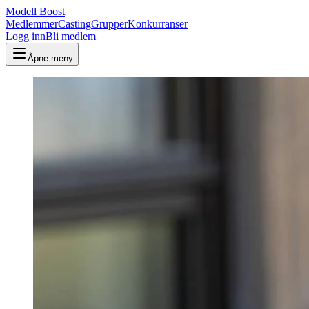
Modell Boost
Medlemmer
Casting
Grupper
Konkurranser
Logg inn
Bli medlem
Åpne meny