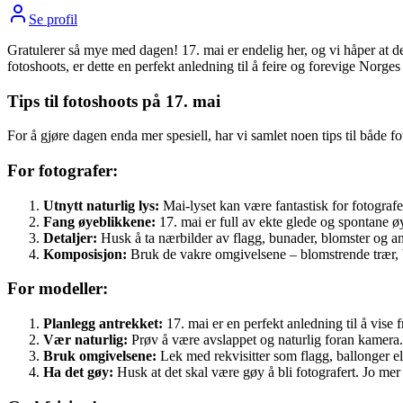
Se profil
Gratulerer så mye med dagen! 17. mai er endelig her, og vi håper at de
fotoshoots, er dette en perfekt anledning til å feire og forevige Norges
Tips til fotoshoots på 17. mai
For å gjøre dagen enda mer spesiell, har vi samlet noen tips til både
For fotografer:
Utnytt naturlig lys:
Mai-lyset kan være fantastisk for fotografe
Fang øyeblikkene:
17. mai er full av ekte glede og spontane øy
Detaljer:
Husk å ta nærbilder av flagg, bunader, blomster og an
Komposisjon:
Bruk de vakre omgivelsene – blomstrende trær, by
For modeller:
Planlegg antrekket:
17. mai er en perfekt anledning til å vise f
Vær naturlig:
Prøv å være avslappet og naturlig foran kamera. 
Bruk omgivelsene:
Lek med rekvisitter som flagg, ballonger elle
Ha det gøy:
Husk at det skal være gøy å bli fotografert. Jo mer 