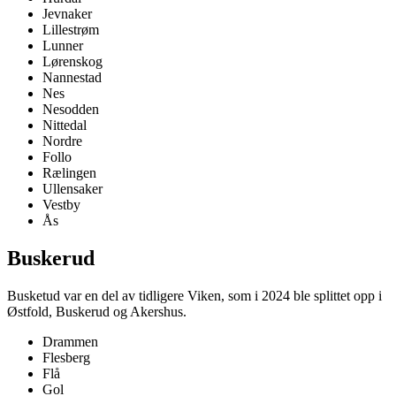
Jevnaker
Lillestrøm
Lunner
Lørenskog
Nannestad
Nes
Nesodden
Nittedal
Nordre
Follo
Rælingen
Ullensaker
Vestby
Ås
Buskerud
Busketud var en del av tidligere Viken, som i 2024 ble splittet opp i
Østfold, Buskerud og Akershus.
Drammen
Flesberg
Flå
Gol