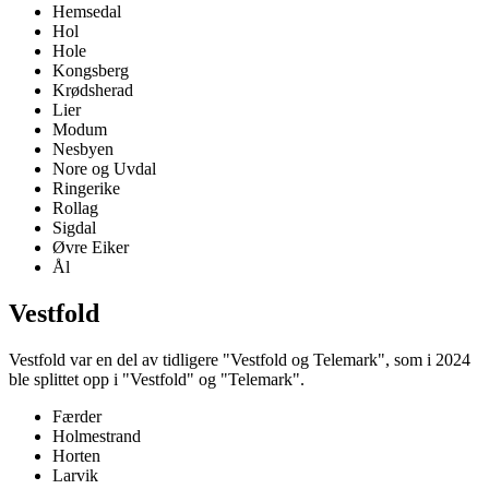
Hemsedal
Hol
Hole
Kongsberg
Krødsherad
Lier
Modum
Nesbyen
Nore og Uvdal
Ringerike
Rollag
Sigdal
Øvre Eiker
Ål
Vestfold
Vestfold var en del av tidligere "Vestfold og Telemark", som i 2024
ble splittet opp i "Vestfold" og "Telemark".
Færder
Holmestrand
Horten
Larvik