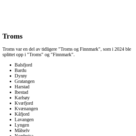
Troms
Troms var en del av tidligere "Troms og Finnmark", som i 2024 ble
splittet opp i "Troms" og "Finnmark".
Balsfjord
Bardu
Dyrøy
Gratangen
Harstad
Ibestad
Karlsøy
Kvæfjord
Kvænangen
Kåfjord
Lavangen
Lyngen
Målselv
Nordreisa