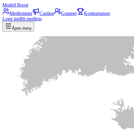
Modell Boost
Medlemmer
Casting
Grupper
Konkurranser
Logg inn
Bli medlem
Åpne meny