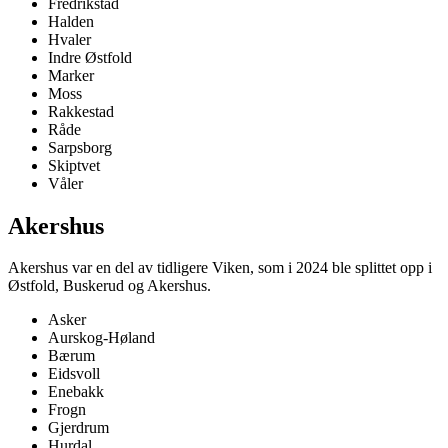
Fredrikstad
Halden
Hvaler
Indre Østfold
Marker
Moss
Rakkestad
Råde
Sarpsborg
Skiptvet
Våler
Akershus
Akershus var en del av tidligere Viken, som i 2024 ble splittet opp i
Østfold, Buskerud og Akershus.
Asker
Aurskog-Høland
Bærum
Eidsvoll
Enebakk
Frogn
Gjerdrum
Hurdal