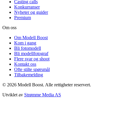
Casting calls
Konkurranser
Nyheter og guider
Premium
Om oss
Om Modell Boost
Kom i gang
Bli fotomodell
Bli modellfotograf
Flere svar og shoot
Kontakt oss
Ofte stilte spørsmål
Tilbakemelding
©
2026
Modell Boost. Alle rettigheter reservert.
Utviklet av
Strømme Media AS