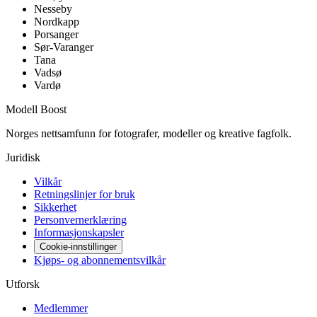
Nesseby
Nordkapp
Porsanger
Sør-Varanger
Tana
Vadsø
Vardø
Modell Boost
Norges nettsamfunn for fotografer, modeller og kreative fagfolk.
Juridisk
Vilkår
Retningslinjer for bruk
Sikkerhet
Personvernerklæring
Informasjonskapsler
Cookie-innstillinger
Kjøps- og abonnementsvilkår
Utforsk
Medlemmer