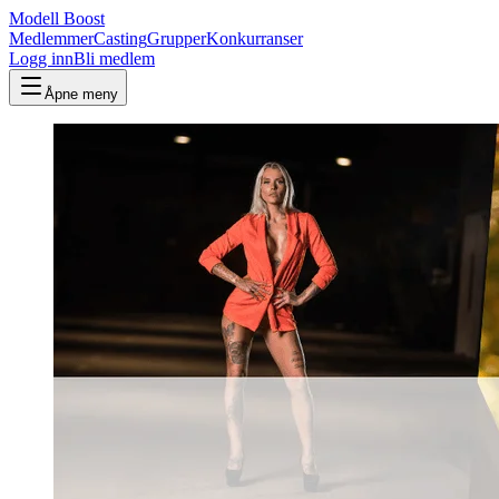
Modell Boost
Medlemmer
Casting
Grupper
Konkurranser
Logg inn
Bli medlem
Åpne meny