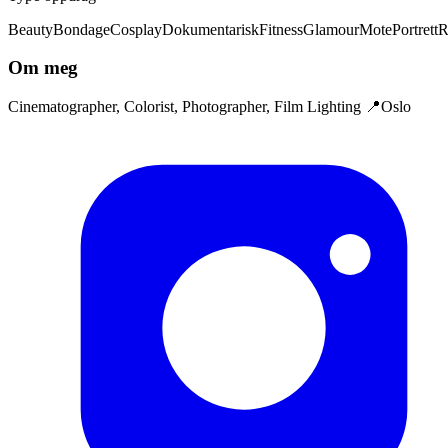
Beauty
Bondage
Cosplay
Dokumentarisk
Fitness
Glamour
Mote
Portrett
R
Om meg
Cinematographer, Colorist, Photographer, Film Lighting 📍Oslo