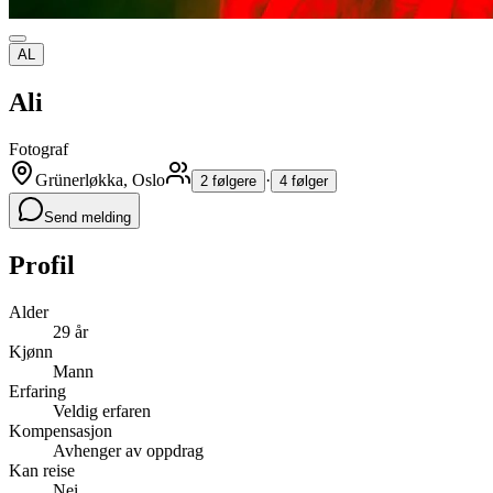
AL
Ali
Fotograf
Grünerløkka, Oslo
·
2 følgere
4 følger
Send melding
Profil
Alder
29 år
Kjønn
Mann
Erfaring
Veldig erfaren
Kompensasjon
Avhenger av oppdrag
Kan reise
Nei