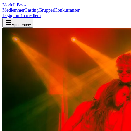
Modell Boost
Medlemmer
Casting
Grupper
Konkurranser
Logg inn
Bli medlem
Åpne meny