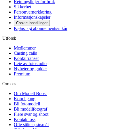
Retningslinjer for bruk
Sikkerhet
Personvernerklæring
Informasjonskapsler
Cookie-innstillinger
Kjøps- og abonnementsvilkår
Utforsk
Medlemmer
Casting calls
Konkurranser
Leie av fotostudio
Nyheter og guider
Premium
Om oss
Om Modell Boost
Kom i gang
Bli fotomodell
Bli modellfotograf
Flere svar og shoot
Kontakt oss
Ofte stilte spørsmål