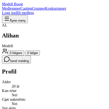
Modell Boost
Medlemmer
Casting
Grupper
Konkurranser
Logg inn
Bli medlem
Åpne meny
AL
Alihan
Modell
·
0 følgere
0 følger
Send melding
Profil
Alder
20 år
Kan reise
Nei
Gjør nakenfoto
Nei
Sist aktiv