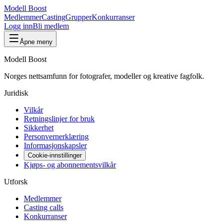
Modell Boost
Medlemmer
Casting
Grupper
Konkurranser
Logg inn
Bli medlem
Åpne meny
Modell Boost
Norges nettsamfunn for fotografer, modeller og kreative fagfolk.
Juridisk
Vilkår
Retningslinjer for bruk
Sikkerhet
Personvernerklæring
Informasjonskapsler
Cookie-innstillinger
Kjøps- og abonnementsvilkår
Utforsk
Medlemmer
Casting calls
Konkurranser