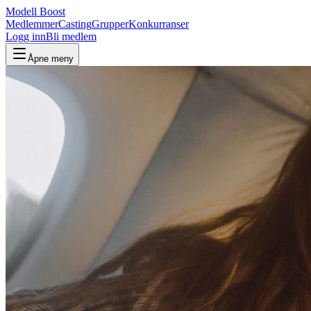
Modell Boost
Medlemmer
Casting
Grupper
Konkurranser
Logg inn
Bli medlem
Åpne meny