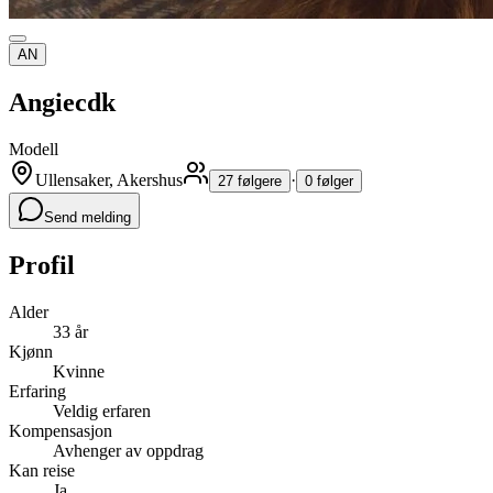
AN
Angiecdk
Modell
Ullensaker, Akershus
·
27 følgere
0 følger
Send melding
Profil
Alder
33 år
Kjønn
Kvinne
Erfaring
Veldig erfaren
Kompensasjon
Avhenger av oppdrag
Kan reise
Ja