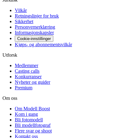
Vilkår
Retningslinjer for bruk
Sikkerhet
Personvernerklæring
Informasjonskapsler
Cookie-innstillinger
Kjøps- og abonnementsvilkår
Utforsk
Medlemmer
Casting calls
Konkurranser
Nyheter og guider
Premium
Om oss
Om Modell Boost
Kom i gang
Bli fotomodell
Bli modellfotograf
Flere svar og shoot
Kontakt oss