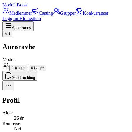
Modell Boost
Medlemmer
Casting
Grupper
Konkurranser
Logg inn
Bli medlem
Åpne meny
AU
Auroravhe
Modell
·
1 følger
0 følger
Send melding
Profil
Alder
26 år
Kan reise
Nei