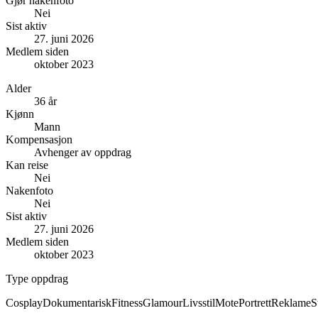
Gjør nakenfoto
Nei
Sist aktiv
27. juni 2026
Medlem siden
oktober 2023
Alder
36 år
Kjønn
Mann
Kompensasjon
Avhenger av oppdrag
Kan reise
Nei
Nakenfoto
Nei
Sist aktiv
27. juni 2026
Medlem siden
oktober 2023
Type oppdrag
Cosplay
Dokumentarisk
Fitness
Glamour
Livsstil
Mote
Portrett
Reklame
S