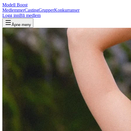
Modell Boost
Medlemmer
Casting
Grupper
Konkurranser
Logg inn
Bli medlem
Åpne meny