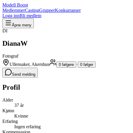
Modell Boost
Medlemmer
Casting
Grupper
Konkurranser
Logg inn
Bli medlem
Åpne meny
DI
DianaW
Fotograf
Ullensaker, Akershus
·
0 følgere
0 følger
Send melding
Profil
Alder
37 år
Kjønn
Kvinne
Erfaring
Ingen erfaring
Kompensasjon