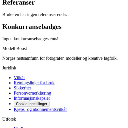
Referanser
Brukeren har ingen referanser enda.
Konkurransebadges
Ingen konkurransebadges ennå.
Modell Boost
Norges nettsamfunn for fotografer, modeller og kreative fagfolk.
Juridisk
Vilkår
Retningslinjer for bruk
Sikkerhet
Personvernerklæring
Informasjonskapsler
Cookie-innstillinger
Kjøps- og abonnementsvilkår
Utforsk