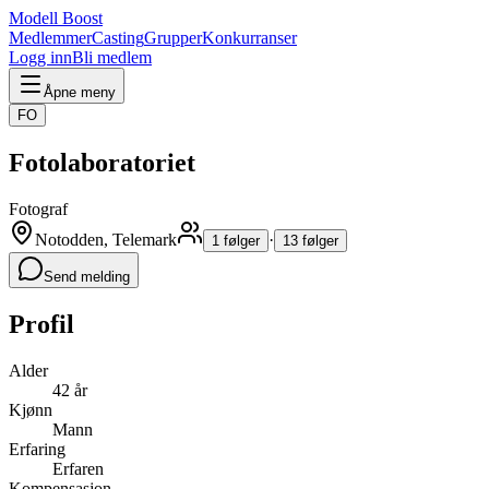
Modell Boost
Medlemmer
Casting
Grupper
Konkurranser
Logg inn
Bli medlem
Åpne meny
FO
Fotolaboratoriet
Fotograf
Notodden, Telemark
·
1 følger
13 følger
Send melding
Profil
Alder
42 år
Kjønn
Mann
Erfaring
Erfaren
Kompensasjon