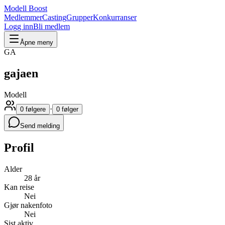
Modell Boost
Medlemmer
Casting
Grupper
Konkurranser
Logg inn
Bli medlem
Åpne meny
GA
gajaen
Modell
·
0 følgere
0 følger
Send melding
Profil
Alder
28 år
Kan reise
Nei
Gjør nakenfoto
Nei
Sist aktiv