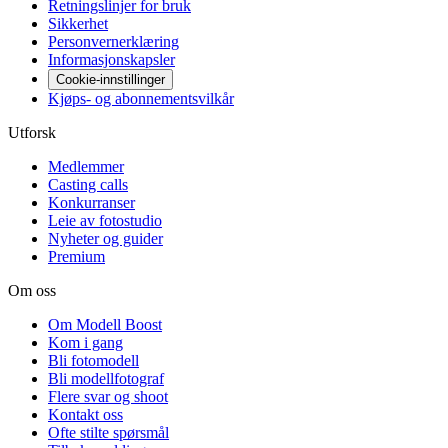
Retningslinjer for bruk
Sikkerhet
Personvernerklæring
Informasjonskapsler
Cookie-innstillinger
Kjøps- og abonnementsvilkår
Utforsk
Medlemmer
Casting calls
Konkurranser
Leie av fotostudio
Nyheter og guider
Premium
Om oss
Om Modell Boost
Kom i gang
Bli fotomodell
Bli modellfotograf
Flere svar og shoot
Kontakt oss
Ofte stilte spørsmål