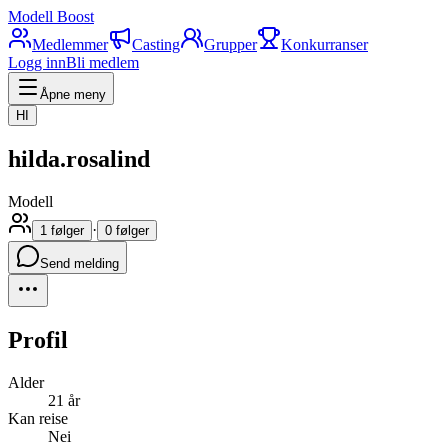
Modell Boost
Medlemmer
Casting
Grupper
Konkurranser
Logg inn
Bli medlem
Åpne meny
HI
hilda.rosalind
Modell
·
1 følger
0 følger
Send melding
Profil
Alder
21 år
Kan reise
Nei