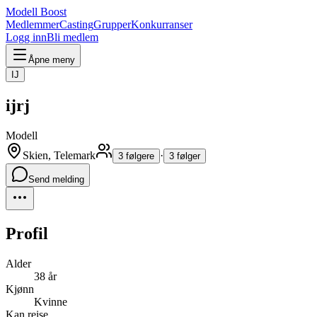
Modell Boost
Medlemmer
Casting
Grupper
Konkurranser
Logg inn
Bli medlem
Åpne meny
IJ
ijrj
Modell
Skien, Telemark
·
3 følgere
3 følger
Send melding
Profil
Alder
38 år
Kjønn
Kvinne
Kan reise