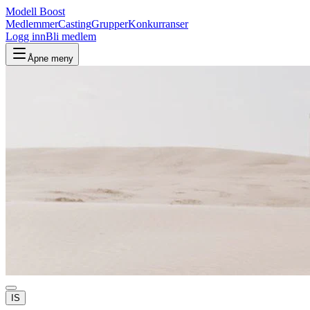
Modell Boost
Medlemmer
Casting
Grupper
Konkurranser
Logg inn
Bli medlem
Åpne meny
IS