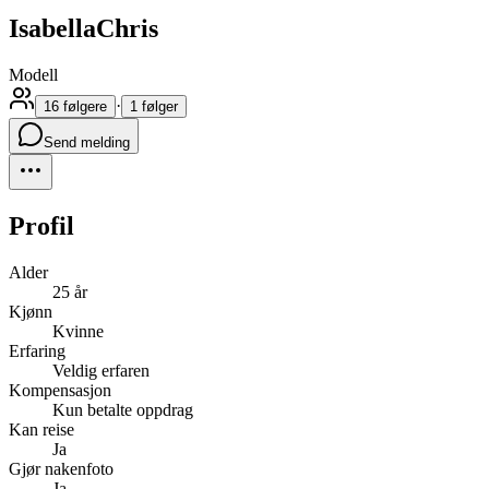
IsabellaChris
Modell
·
16 følgere
1 følger
Send melding
Profil
Alder
25 år
Kjønn
Kvinne
Erfaring
Veldig erfaren
Kompensasjon
Kun betalte oppdrag
Kan reise
Ja
Gjør nakenfoto
Ja