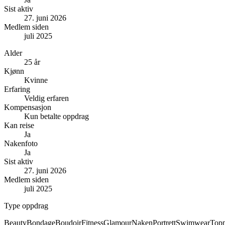
Sist aktiv
27. juni 2026
Medlem siden
juli 2025
Alder
25 år
Kjønn
Kvinne
Erfaring
Veldig erfaren
Kompensasjon
Kun betalte oppdrag
Kan reise
Ja
Nakenfoto
Ja
Sist aktiv
27. juni 2026
Medlem siden
juli 2025
Type oppdrag
Beauty
Bondage
Boudoir
Fitness
Glamour
Naken
Portrett
Swimwear
Topp