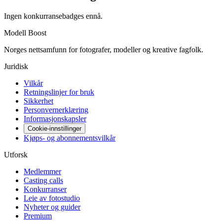
Ingen konkurransebadges ennå.
Modell Boost
Norges nettsamfunn for fotografer, modeller og kreative fagfolk.
Juridisk
Vilkår
Retningslinjer for bruk
Sikkerhet
Personvernerklæring
Informasjonskapsler
Cookie-innstillinger
Kjøps- og abonnementsvilkår
Utforsk
Medlemmer
Casting calls
Konkurranser
Leie av fotostudio
Nyheter og guider
Premium