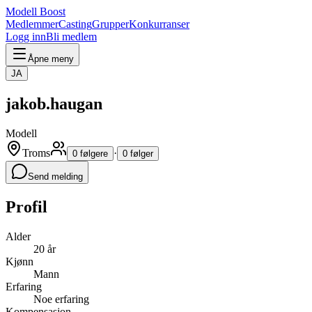
Modell Boost
Medlemmer
Casting
Grupper
Konkurranser
Logg inn
Bli medlem
Åpne meny
JA
jakob.haugan
Modell
Troms
·
0 følgere
0 følger
Send melding
Profil
Alder
20 år
Kjønn
Mann
Erfaring
Noe erfaring
Kompensasjon