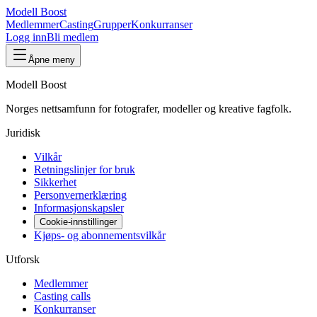
Modell Boost
Medlemmer
Casting
Grupper
Konkurranser
Logg inn
Bli medlem
Åpne meny
Modell Boost
Norges nettsamfunn for fotografer, modeller og kreative fagfolk.
Juridisk
Vilkår
Retningslinjer for bruk
Sikkerhet
Personvernerklæring
Informasjonskapsler
Cookie-innstillinger
Kjøps- og abonnementsvilkår
Utforsk
Medlemmer
Casting calls
Konkurranser