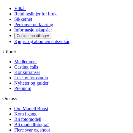
Vilkår
Retningslinjer for bruk
Sikkerhet
Personvernerklæring
Informasjonskapsler
Cookie-innstillinger
Kjøps- og abonnementsvilkår
Utforsk
Medlemmer
Casting calls
Konkurranser
Leie av fotostudio
Nyheter og guider
Premium
Om oss
Om Modell Boost
Kom i gang
Bli fotomodell
Bli modellfotograf
Flere svar og shoot