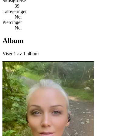
Skostørrelse
39
Tatoveringer
Nei
Piercinger
Nei
Album
Viser
1
av
1
album