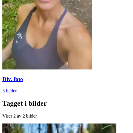
Div. foto
5 bilder
Tagget i bilder
Viser
2
av
2
bilder