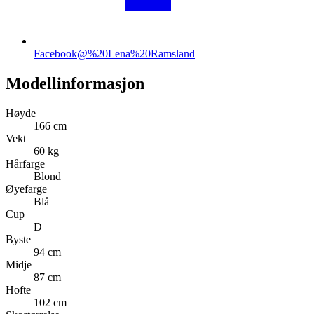
Facebook
@%20Lena%20Ramsland
Modellinformasjon
Høyde
166 cm
Vekt
60 kg
Hårfarge
Blond
Øyefarge
Blå
Cup
D
Byste
94 cm
Midje
87 cm
Hofte
102 cm