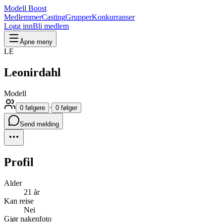
Modell Boost
Medlemmer
Casting
Grupper
Konkurranser
Logg inn
Bli medlem
Åpne meny
LE
Leonirdahl
Modell
·
0 følgere
0 følger
Send melding
Profil
Alder
21 år
Kan reise
Nei
Gjør nakenfoto