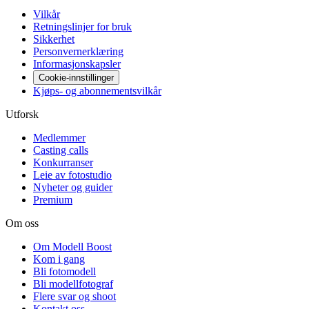
Vilkår
Retningslinjer for bruk
Sikkerhet
Personvernerklæring
Informasjonskapsler
Cookie-innstillinger
Kjøps- og abonnementsvilkår
Utforsk
Medlemmer
Casting calls
Konkurranser
Leie av fotostudio
Nyheter og guider
Premium
Om oss
Om Modell Boost
Kom i gang
Bli fotomodell
Bli modellfotograf
Flere svar og shoot
Kontakt oss