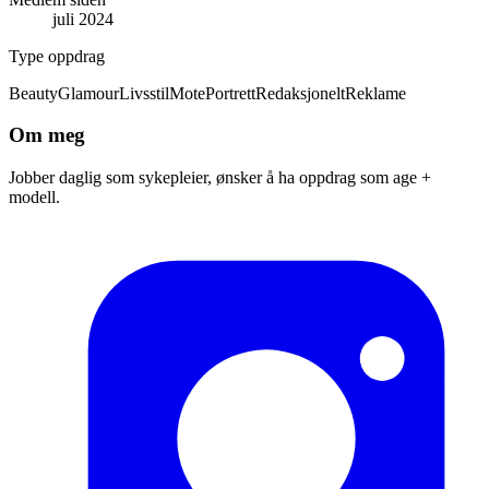
juli 2024
Type oppdrag
Beauty
Glamour
Livsstil
Mote
Portrett
Redaksjonelt
Reklame
Om meg
Jobber daglig som sykepleier, ønsker å ha oppdrag som age +
modell.