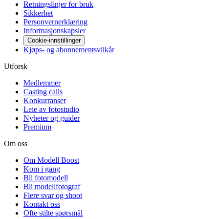
Retningslinjer for bruk
Sikkerhet
Personvernerklæring
Informasjonskapsler
Cookie-innstillinger
Kjøps- og abonnementsvilkår
Utforsk
Medlemmer
Casting calls
Konkurranser
Leie av fotostudio
Nyheter og guider
Premium
Om oss
Om Modell Boost
Kom i gang
Bli fotomodell
Bli modellfotograf
Flere svar og shoot
Kontakt oss
Ofte stilte spørsmål