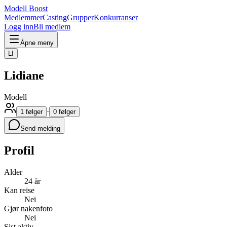
Modell Boost
Medlemmer
Casting
Grupper
Konkurranser
Logg inn
Bli medlem
Åpne meny
LI
Lidiane
Modell
·
1 følger
0 følger
Send melding
Profil
Alder
24 år
Kan reise
Nei
Gjør nakenfoto
Nei
Sist aktiv