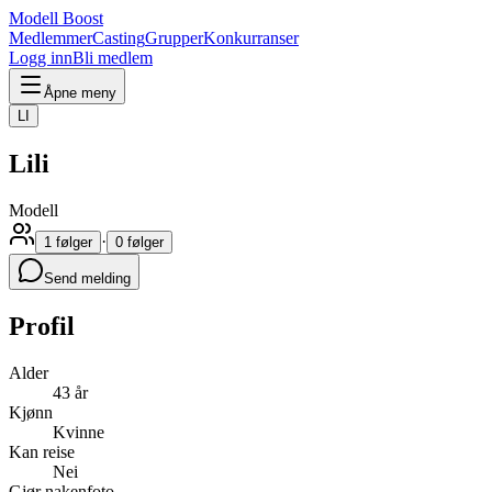
Modell Boost
Medlemmer
Casting
Grupper
Konkurranser
Logg inn
Bli medlem
Åpne meny
LI
Lili
Modell
·
1 følger
0 følger
Send melding
Profil
Alder
43 år
Kjønn
Kvinne
Kan reise
Nei
Gjør nakenfoto