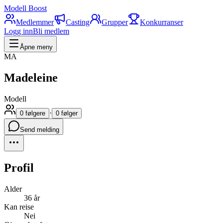
Modell Boost
Medlemmer
Casting
Grupper
Konkurranser
Logg inn
Bli medlem
Åpne meny
MA
Madeleine
Modell
·
0 følgere
0 følger
Send melding
Profil
Alder
36 år
Kan reise
Nei