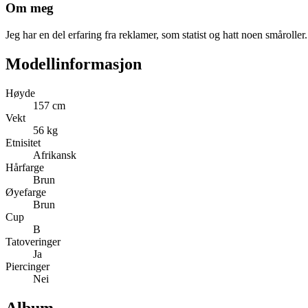
Om meg
Jeg har en del erfaring fra reklamer, som statist og hatt noen smårolle
Modellinformasjon
Høyde
157 cm
Vekt
56 kg
Etnisitet
Afrikansk
Hårfarge
Brun
Øyefarge
Brun
Cup
B
Tatoveringer
Ja
Piercinger
Nei
Album