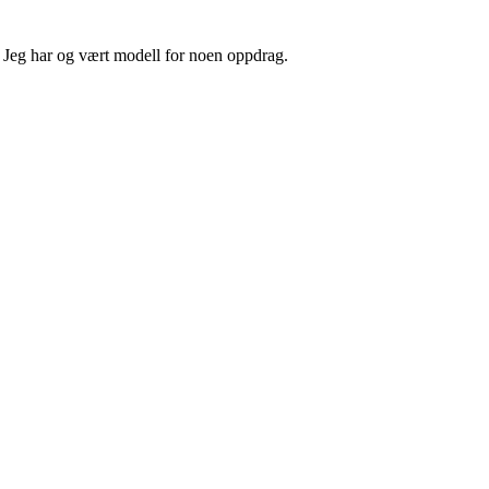
r. Jeg har og vært modell for noen oppdrag.