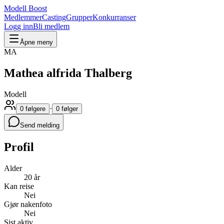
Modell Boost
Medlemmer
Casting
Grupper
Konkurranser
Logg inn
Bli medlem
Åpne meny
MA
Mathea alfrida Thalberg
Modell
·
0 følgere
0 følger
Send melding
Profil
Alder
20 år
Kan reise
Nei
Gjør nakenfoto
Nei
Sist aktiv