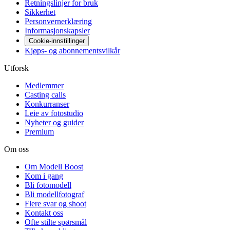
Retningslinjer for bruk
Sikkerhet
Personvernerklæring
Informasjonskapsler
Cookie-innstillinger
Kjøps- og abonnementsvilkår
Utforsk
Medlemmer
Casting calls
Konkurranser
Leie av fotostudio
Nyheter og guider
Premium
Om oss
Om Modell Boost
Kom i gang
Bli fotomodell
Bli modellfotograf
Flere svar og shoot
Kontakt oss
Ofte stilte spørsmål