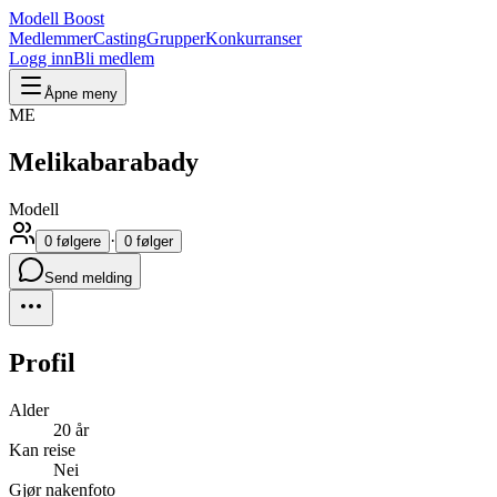
Modell Boost
Medlemmer
Casting
Grupper
Konkurranser
Logg inn
Bli medlem
Åpne meny
ME
Melikabarabady
Modell
·
0 følgere
0 følger
Send melding
Profil
Alder
20 år
Kan reise
Nei
Gjør nakenfoto