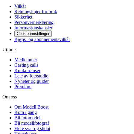
Vilkår
Retningslinjer for bruk
Sikkerhet
Personvernerklæring
Informasjonskapsler
Cookie-innstillinger
Kjøps- og abonnementsvilkår
Utforsk
Medlemmer
Casting calls
Konkurranser
Leie av fotostudio
Nyheter og guider
Premium
Om oss
Om Modell Boost
Kom i gang
Bli fotomodell
Bli modellfotograf
Flere svar og shoot
Kontakt oss