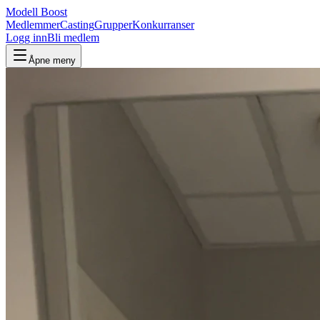
Modell Boost
Medlemmer
Casting
Grupper
Konkurranser
Logg inn
Bli medlem
Åpne meny