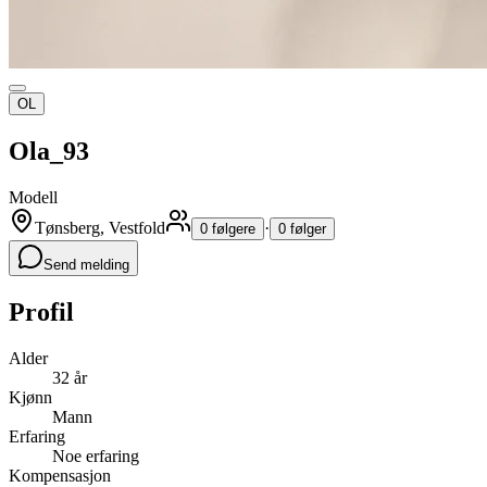
OL
Ola_93
Modell
Tønsberg, Vestfold
·
0 følgere
0 følger
Send melding
Profil
Alder
32 år
Kjønn
Mann
Erfaring
Noe erfaring
Kompensasjon