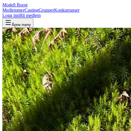
Modell Boost
Medlemmer
Casting
Grupper
Konkurranser
Logg inn
Bli medlem
Åpne meny