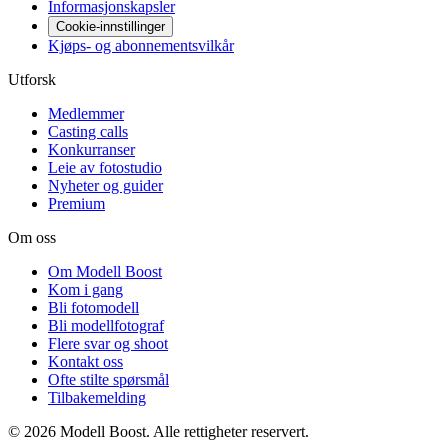
Informasjonskapsler
Cookie-innstillinger
Kjøps- og abonnementsvilkår
Utforsk
Medlemmer
Casting calls
Konkurranser
Leie av fotostudio
Nyheter og guider
Premium
Om oss
Om Modell Boost
Kom i gang
Bli fotomodell
Bli modellfotograf
Flere svar og shoot
Kontakt oss
Ofte stilte spørsmål
Tilbakemelding
©
2026
Modell Boost. Alle rettigheter reservert.