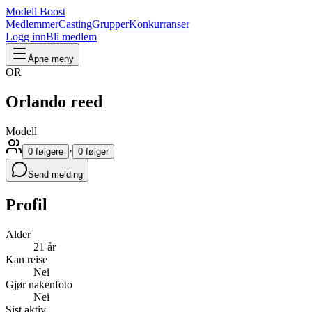
Modell Boost
Medlemmer
Casting
Grupper
Konkurranser
Logg inn
Bli medlem
Åpne meny
OR
Orlando reed
Modell
·
0 følgere
0 følger
Send melding
Profil
Alder
21 år
Kan reise
Nei
Gjør nakenfoto
Nei
Sist aktiv