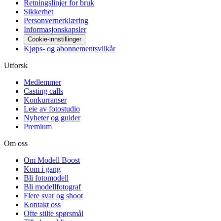
Retningslinjer for bruk
Sikkerhet
Personvernerklæring
Informasjonskapsler
Cookie-innstillinger
Kjøps- og abonnementsvilkår
Utforsk
Medlemmer
Casting calls
Konkurranser
Leie av fotostudio
Nyheter og guider
Premium
Om oss
Om Modell Boost
Kom i gang
Bli fotomodell
Bli modellfotograf
Flere svar og shoot
Kontakt oss
Ofte stilte spørsmål