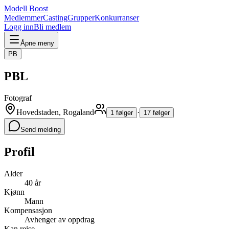
Modell Boost
Medlemmer
Casting
Grupper
Konkurranser
Logg inn
Bli medlem
Åpne meny
PB
PBL
Fotograf
Hovedstaden, Rogaland
·
1 følger
17 følger
Send melding
Profil
Alder
40 år
Kjønn
Mann
Kompensasjon
Avhenger av oppdrag
Kan reise