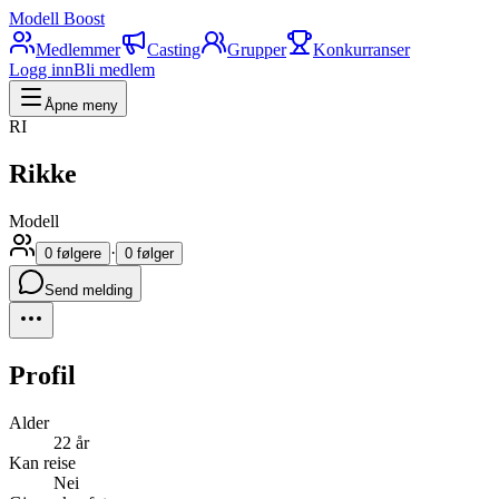
Modell Boost
Medlemmer
Casting
Grupper
Konkurranser
Logg inn
Bli medlem
Åpne meny
RI
Rikke
Modell
·
0 følgere
0 følger
Send melding
Profil
Alder
22 år
Kan reise
Nei