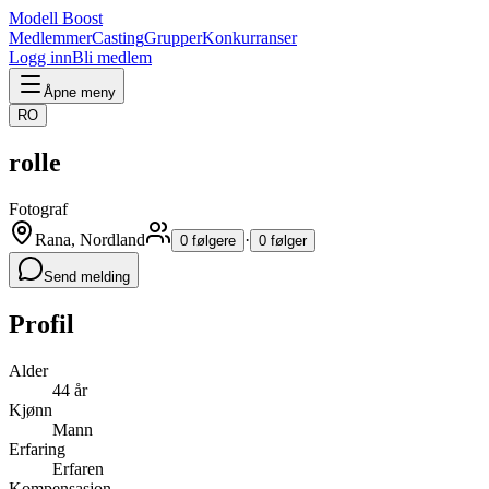
Modell Boost
Medlemmer
Casting
Grupper
Konkurranser
Logg inn
Bli medlem
Åpne meny
RO
rolle
Fotograf
Rana, Nordland
·
0 følgere
0 følger
Send melding
Profil
Alder
44 år
Kjønn
Mann
Erfaring
Erfaren
Kompensasjon