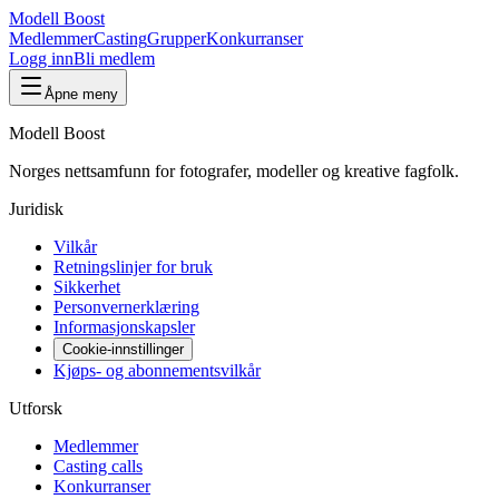
Modell Boost
Medlemmer
Casting
Grupper
Konkurranser
Logg inn
Bli medlem
Åpne meny
Modell Boost
Norges nettsamfunn for fotografer, modeller og kreative fagfolk.
Juridisk
Vilkår
Retningslinjer for bruk
Sikkerhet
Personvernerklæring
Informasjonskapsler
Cookie-innstillinger
Kjøps- og abonnementsvilkår
Utforsk
Medlemmer
Casting calls
Konkurranser