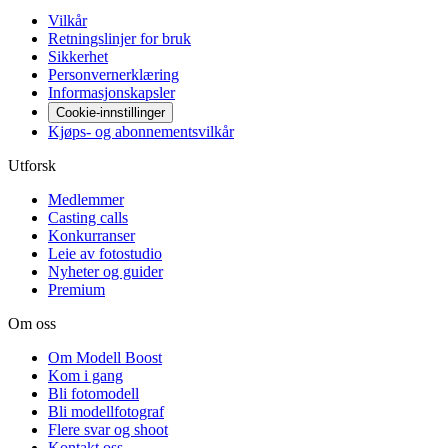
Vilkår
Retningslinjer for bruk
Sikkerhet
Personvernerklæring
Informasjonskapsler
Cookie-innstillinger
Kjøps- og abonnementsvilkår
Utforsk
Medlemmer
Casting calls
Konkurranser
Leie av fotostudio
Nyheter og guider
Premium
Om oss
Om Modell Boost
Kom i gang
Bli fotomodell
Bli modellfotograf
Flere svar og shoot
Kontakt oss