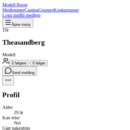
Modell Boost
Medlemmer
Casting
Grupper
Konkurranser
Logg inn
Bli medlem
Åpne meny
TH
Theasandberg
Modell
·
0 følgere
0 følger
Send melding
Profil
Alder
29 år
Kan reise
Nei
Gjør nakenfoto