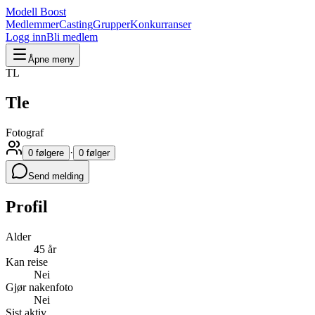
Modell Boost
Medlemmer
Casting
Grupper
Konkurranser
Logg inn
Bli medlem
Åpne meny
TL
Tle
Fotograf
·
0 følgere
0 følger
Send melding
Profil
Alder
45 år
Kan reise
Nei
Gjør nakenfoto
Nei
Sist aktiv