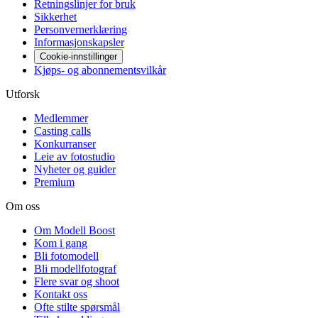
Retningslinjer for bruk
Sikkerhet
Personvernerklæring
Informasjonskapsler
Cookie-innstillinger
Kjøps- og abonnementsvilkår
Utforsk
Medlemmer
Casting calls
Konkurranser
Leie av fotostudio
Nyheter og guider
Premium
Om oss
Om Modell Boost
Kom i gang
Bli fotomodell
Bli modellfotograf
Flere svar og shoot
Kontakt oss
Ofte stilte spørsmål