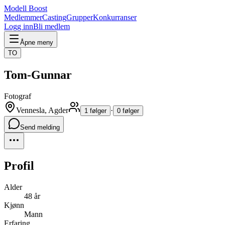
Modell Boost
Medlemmer
Casting
Grupper
Konkurranser
Logg inn
Bli medlem
Åpne meny
TO
Tom-Gunnar
Fotograf
Vennesla, Agder
·
1 følger
0 følger
Send melding
Profil
Alder
48 år
Kjønn
Mann
Erfaring